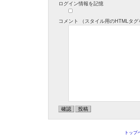
ログイン情報を記憶
コメント （スタイル用のHTML
トップ