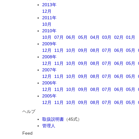
2013年
12月
2011年
10月
2010年
10月
07月
06月
05月
04月
03月
02月
01月
2009年
12月
11月
10月
09月
08月
07月
06月
05月
2008年
12月
11月
10月
09月
08月
07月
06月
05月
2007年
12月
11月
10月
09月
08月
07月
06月
05月
2006年
12月
11月
10月
09月
08月
07月
06月
05月
2005年
12月
11月
10月
09月
08月
07月
06月
05月
ヘルプ
取扱説明書
（45式）
管理人
Feed