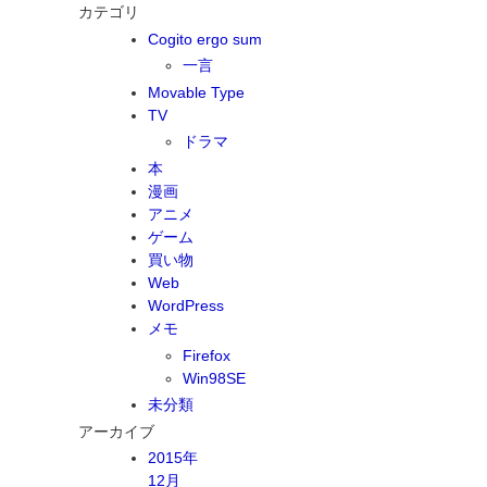
カテゴリ
Cogito ergo sum
一言
Movable Type
TV
ドラマ
本
漫画
アニメ
ゲーム
買い物
Web
WordPress
メモ
Firefox
Win98SE
未分類
アーカイブ
2015年
12月