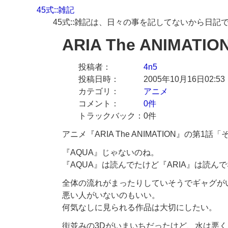
45式::雑記
45式::雑記は、日々の事を記してないから日記
ARIA The ANIMAT
投稿者
4n5
投稿日時
2005年10月16日02:53
カテゴリ
アニメ
コメント
0件
トラックバック
0件
アニメ
ARIA The ANIMATION
の第1話「
AQUA
じゃないのね。
AQUA
は読んでたけど
ARIA
は読んで
全体の流れがまったりしていそうでギャグが
悪い人がいないのもいい。
何気なしに見られる作品は大切にしたい。
街並みの3Dがいまいちだったけど、水は悪