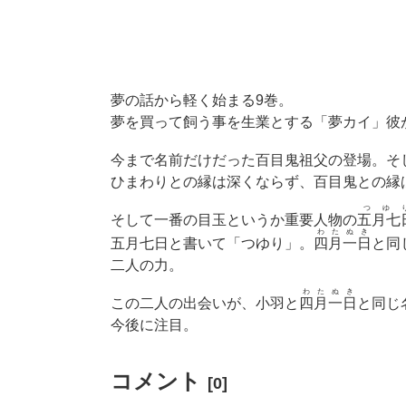
夢の話から軽く始まる9巻。
夢を買って飼う事を生業とする「夢カイ」彼
今まで名前だけだった百目鬼祖父の登場。そ
ひまわりとの縁は深くならず、百目鬼との縁
つゆ
そして一番の目玉というか重要人物の
五月七
わたぬき
五月七日と書いて「つゆり」。
四月一日
と同
二人の力。
わたぬき
この二人の出会いが、小羽と
四月一日
と同じ
今後に注目。
コメント
[0]