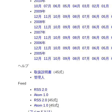
2010年
10月
07月
06月
05月
04月
03月
02月
01月
2009年
12月
11月
10月
09月
08月
07月
06月
05月
2008年
12月
11月
10月
09月
08月
07月
06月
05月
2007年
12月
11月
10月
09月
08月
07月
06月
05月
2006年
12月
11月
10月
09月
08月
07月
06月
05月
2005年
12月
11月
10月
09月
08月
07月
06月
05月
ヘルプ
取扱説明書
（45式）
管理人
Feed
RSS 2.0
Atom 1.0
RSS 2.0
[45式]
Atom 1.0
[45式]
（
フィードとは
）