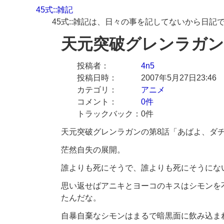
45式::雑記
45式::雑記は、日々の事を記してないから日記
天元突破グレンラガン 
投稿者
4n5
投稿日時
2007年5月27日23:46
カテゴリ
アニメ
コメント
0件
トラックバック
0件
天元突破グレンラガンの第8話「あばよ、ダ
茫然自失の展開。
誰よりも死にそうで、誰よりも死にそうにな
思い返せばアニキとヨーコのキスはシモンを
たんだな。
自暴自棄なシモンはまるで暗黒面に飲み込ま