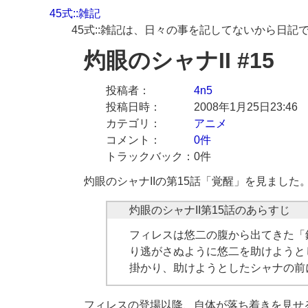
45式::雑記
45式::雑記は、日々の事を記してないから日記
灼眼のシャナII #15
投稿者
4n5
投稿日時
2008年1月25日23:46
カテゴリ
アニメ
コメント
0件
トラックバック
0件
灼眼のシャナIIの第15話「覚醒」を見ました
フィレスは悠二の腹から出てきた「
り逃がさぬように悠二を助けようと
掛かり、助けようとしたシャナの前
フィレスの登場以降、自体が落ち着きを見せ