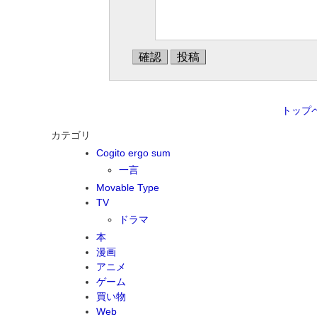
トップ
カテゴリ
Cogito ergo sum
一言
Movable Type
TV
ドラマ
本
漫画
アニメ
ゲーム
買い物
Web