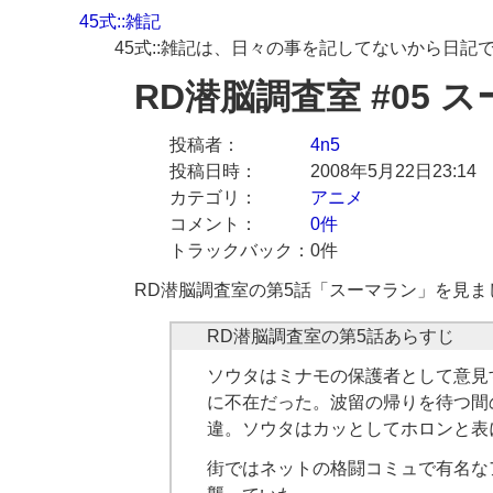
45式::雑記
45式::雑記は、日々の事を記してないから日記
RD潜脳調査室 #05 
投稿者
4n5
投稿日時
2008年5月22日23:14
カテゴリ
アニメ
コメント
0件
トラックバック
0件
RD潜脳調査室の第5話「スーマラン」を見ま
ソウタはミナモの保護者として意見
に不在だった。波留の帰りを待つ間
違。ソウタはカッとしてホロンと表
街ではネットの格闘コミュで有名な