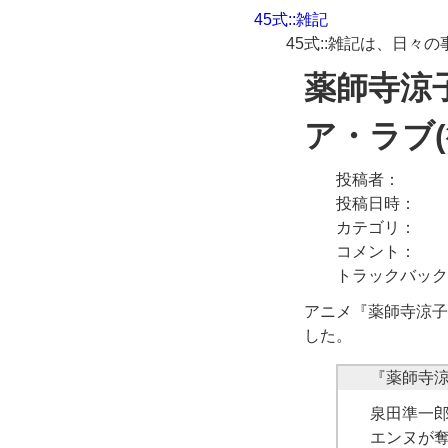
45式::雑記
45式::雑記は、日
薬師寺涼子
ア・ラブ(
投稿者
投稿日時
カテゴリ
コメント
トラックバック
アニメ
薬師寺涼子
した。
泉田準一
エンヌが