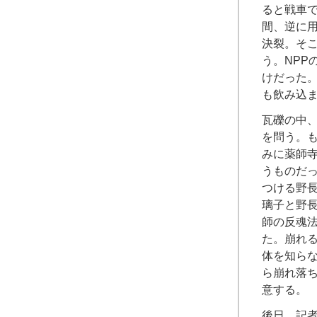
ると戦車
間、逆に
決裂。そこ
う。NP
けだった
も飲み込
瓦礫の中
を問う。
みに薬師
うものだ
つける野
璃子と野
師の反魂
た。崩れ
体を知ら
ら崩れ落
意する。
後日、記