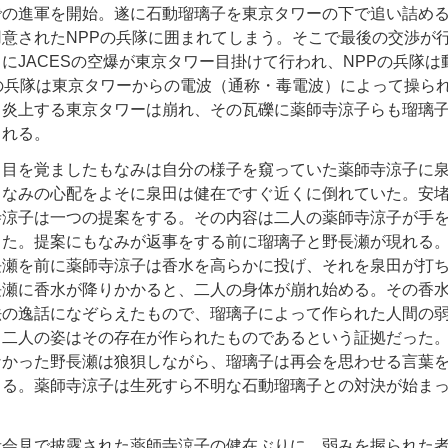
での進軍を開始。遂に石動瑠璃子を東京タワーの下で追い詰め
用意されたNPPの兵隊に囲まれてしまう。そこで最後の交渉が
にJACESの空爆が東京タワー目掛けて行われ、NPPの兵隊は
Pの兵隊は東京タワーからの電波（通称・毒電波）によって操ら
。炎上する東京タワーは崩れ、その瓦礫に薬師寺涼子らも瑠璃
まれる。
、目を覚ましたもなみは自分の様子を窺っていた薬師寺涼子に
もなみの心配をよそに泉田は健在ですぐ近くに倒れていた。安
寺涼子は一つの提案をする。その内容は二人の薬師寺涼子が手
った。提案にもなみが返事をする前に瑠璃子と野長瀬が現れる
長瀬を前に薬師寺涼子は香水を高らかに投げ、それを泉田が打
長瀬に香水が降りかかると、二人の身体が崩れ始める。その香
法の逸話になぞらえたもので、瑠璃子によって作られた人間の
る二人の姿はその存在が作られたものであるという証拠だった
なかった野長瀬は狼狽しながら、瑠璃子は再会を思わせる言葉
ちる。薬師寺涼子は生死すら不明な石動瑠璃子との対決が始ま
者会見で披露された薬師寺涼子の健在ぶりに、弱みを握られた