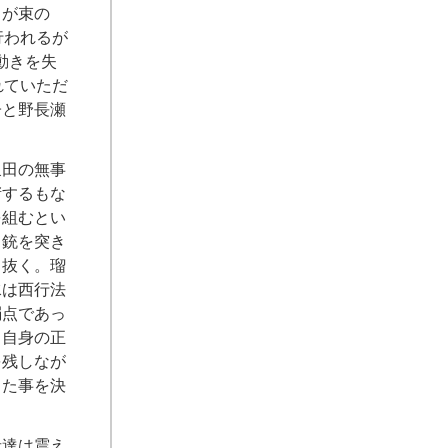
るが束の
行われるが
動きを失
れていただ
子と野長瀬
泉田の無事
堵するもな
を組むとい
。銃を突き
ち抜く。瑠
水は西行法
弱点であっ
。自身の正
を残しなが
った事を決
者達は震え