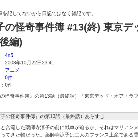
々の事を記してないから日記ではなく雑記です。
の怪奇事件簿 #13(終) 東京
後編)
4n5
2008年10月22日23:41
アニメ
0件
0件
の怪奇事件簿
の第13話（最終話）「東京デッド・オア・ラ
郎と合流した薬師寺涼子の前に戦車が迫るが、それはマリアン
奪ってきた物だった。薬師寺涼子は二人のフランス土産である