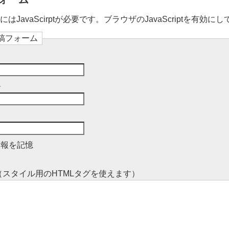
JavaScirptが必要です。ブラウザのJavaScriptを有効に
稿フォーム
ル
情報を記憶
コメント （スタイル用のHTMLタグを使えます）