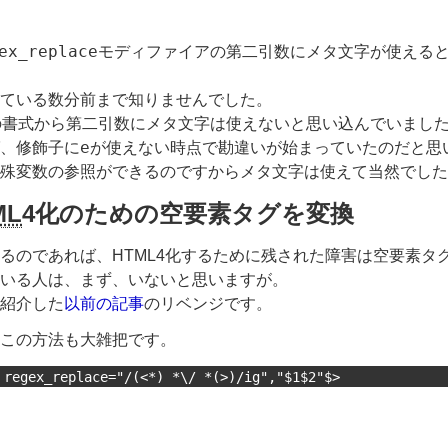
ex_replace
モディファイアの第二引数にメタ文字が使える
ている数分前まで知りませんでした。
の書式から第二引数にメタ文字は使えないと思い込んでいまし
e
、修飾子に
が使えない時点で勘違いが始まっていたのだと思
殊変数の参照ができるのですからメタ文字は使えて当然でした
ML
4化のための空要素タグを変換
るのであれば、HTML4化するために残された障害は空要素タ
いる人は、まず、いないと思いますが。
紹介した
以前の記事
のリベンジです。
この方法も大雑把です。
 regex_replace="/(<*) *\/ *(>)/ig","$1$2"$>