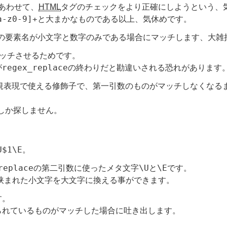
あわせて、
HTML
タグのチェックをより正確にしようという、
a-z0-9]+
と大まかなものである以上、気休めです。
の要素名が小文字と数字のみである場合にマッチします、大雑
ッチさせるためです。
regex_replace
が
の終わりだと勘違いされる恐れがあります
の正規表現で使える修飾子で、第一引数のものがマッチしなくなる
しか探しません。
U$1\E
。
replace
\U
\E
の第二引数に使ったメタ文字
と
です。
挟まれた小文字を大文字に換える事ができます。
す。
られているものがマッチした場合に吐き出します。