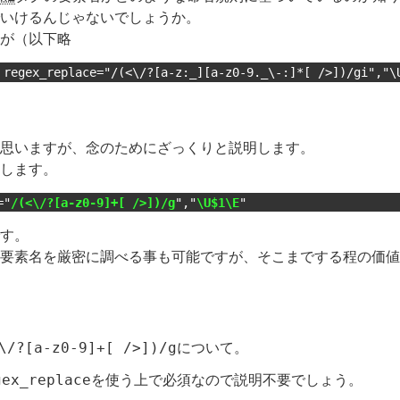
いけるんじゃないでしょうか。
が（以下略
 regex_replace="/(<\/?[a-z:_][a-z0-9._\-:]*[ />])/gi","\
思いますが、念のためにざっくりと説明します。
します。
="
/(<\/?[a-z0-9]+[ />])/g
","
\U$1\E
"
す。
要素名を厳密に調べる事も可能ですが、そこまでする程の価値
\/?[a-z0-9]+[ />])/g
について。
gex_replace
を使う上で必須なので説明不要でしょう。