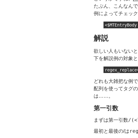
たぶん、こんなんで
例によってチェック
<$MTEntryBody
解説
欲しい人もいないと
下を解説例の対象と
regex_replace
どれも大雑把な例で
配列を使ってタグの
は……。
第一引数
/(<
まずは第一引数
re
最初と最後の/は