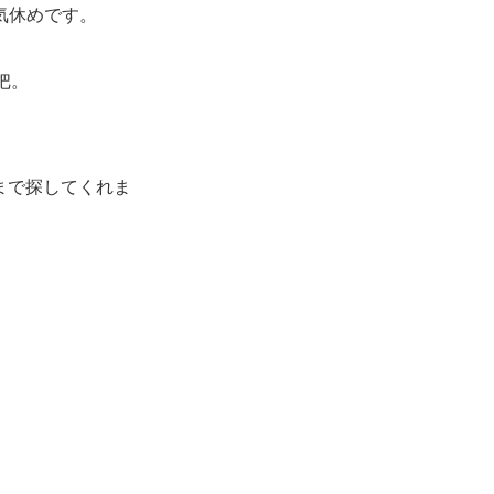
気休めです。
把。
。
まで探してくれま