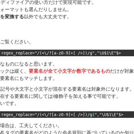
モディファイアの使い方だけで実現可能です。
ォーマットも選んだりしません。
を変換する
以外でも大丈夫です。
ご覧ください。
 regex_replace="/(<\/?[a-z0-9]+[ />])/g","\U$1\E"$>
なものになると思います。
ックは緩く、
要素名が全て小文字か数字であるもの
だけが対象
要素名にもマッチします。
、記号や大文字と小文字が混在する要素名は対象外になります
在する要素名に関してはi修飾子を加える事で可能です。
いです。
 regex_replace="/(<\/?[a-z0-9]+[ />])/g
i
","\U$1\E"$>
場合は、工夫してください。
ML
タグの要素名がどのような命名規則に基づいているのか知