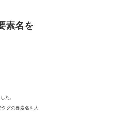
の要素名を
ました。
でタグの要素名を大