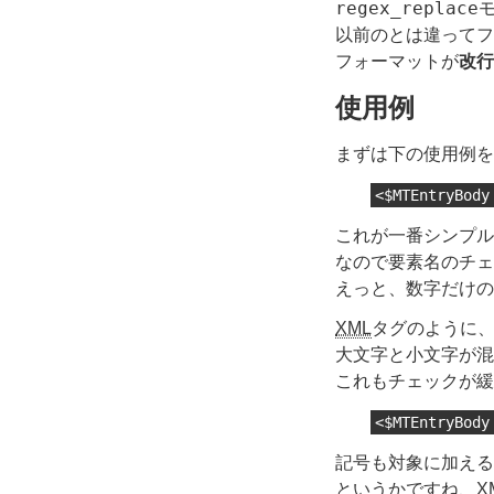
regex_replace
以前のとは違ってフ
フォーマットが
改行
使用例
まずは下の使用例を
<$MTEntryBody
これが一番シンプル
なので要素名のチェ
えっと、数字だけの
XML
タグのように
大文字と小文字が混
これもチェックが緩
<$MTEntryBody
記号も対象に加える
というかですね、
X