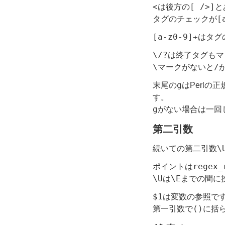
<
[ />]
は後方の
と
[
タグのチェックが
[a-z0-9]+
はタグ
\/?
は終了タグもマ
\
/
マークがないと
g
末尾の
はPerl
す。
g
がない場合は一回
第二引数
\
続いての第二引数
regex_
ポイントは
\U
\E
は
までの間に
$1
は変数の参照で
()
第一引数で
に括