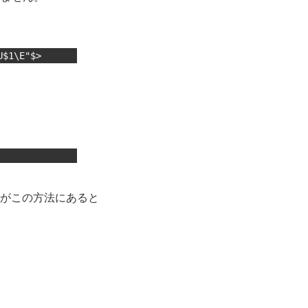
U$1\E"$>
がこの方法にあると