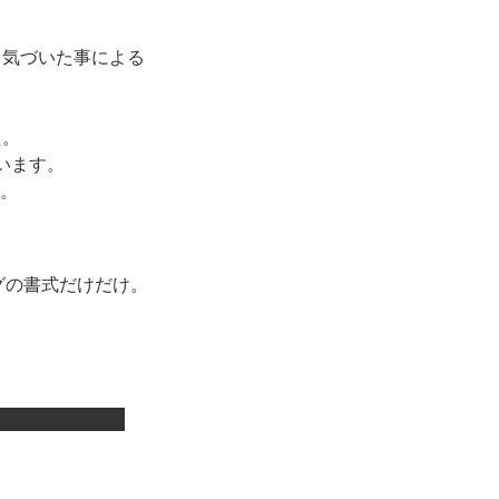
と気づいた事による
た。
います。
。
グの書式だけだけ。