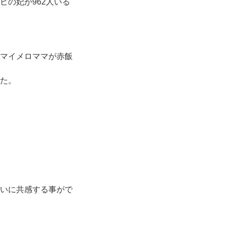
の妃が962人いる
マイメロママが赤飯
た。
いに共感する事がで