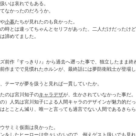
扱いは哀れでもある。
てなかったのだろうか。
や
小暮
たちが見れたのも良かった。
の時とは違ってちゃんとセリフがあった、二人だけだったけど
は諦めてました。
ズ前作『すっきり♪』から過去へ遡った事で、独立したまま終
前作までで見慣れたホルンが、最終話には夢防衛戦士が登場し
、テーマが夢を扱うと見れば一貫していたか。
たのは宮川知子の
キャラデザ
が、生かされていなかった事だ。
の）人気は宮川知子による人間キャラのデザインが魅力的だっ
はとことん減り、唯一と言っても過言でない人間であるきらら
ウサミミ仮面は良かった。
ンをしたヒーローは中々いないので、例えゲスト扱いでも見れ