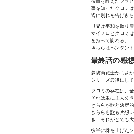
役目を終えたソラピ
事を知ったクロミは
皆に別れを告げきら
世界は平和を取り戻
マイメロとクロミは
を持って訪れる。
きららはペンダント
最終話の感
夢防衛戦士がまさか
シリーズ最後にして
クロミの存在は、全
それは単に主人公き
きららが
歌
と決定的
きららも
歌
も片想い
き、それがとても大
後半に株を上げたソ