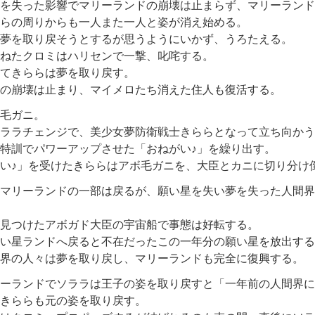
を失った影響でマリーランドの崩壊は止まらず、マリーランド
らの周りからも一人また一人と姿が消え始める。
夢を取り戻そうとするが思うようにいかず、うろたえる。
ねたクロミはハリセンで一撃、叱咤する。
てきららは夢を取り戻す。
の崩壊は止まり、マイメロたち消えた住人も復活する。
毛ガニ。
ララチェンジで、美少女夢防衛戦士きららとなって立ち向かう
特訓でパワーアップさせた「おねがい♪」を繰り出す。
い♪」を受けたきららはアボ毛ガニを、大臣とカニに切り分け
マリーランドの一部は戻るが、願い星を失い夢を失った人間界
見つけたアボガド大臣の宇宙船で事態は好転する。
い星ランドへ戻ると不在だったこの一年分の願い星を放出する
界の人々は夢を取り戻し、マリーランドも完全に復興する。
ーランドでソララは王子の姿を取り戻すと「一年前の人間界に
きららも元の姿を取り戻す。