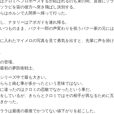
はクロミへプロポーズするが結ばれるのも束の間、直後にソラピ
ソラピを宙の彼方へ突き飛ばし決別する。
らはホルンで人間界へ帰って行った。
し、ナタリーはアボガドを連れ帰る。
いつものまま、バク十一郎の声変わりを祝うバク一家の元には
に入れたマイメロの写真を見て勇気を出すと、先輩に声を掛け
想
の登場。
最初の夢防衛戦士。
シリーズ中で最も大きい。
ららと絡む事が多かったという意味ではない。
に違ったのはクロミの恋敵でなかったという事だ。
をしているが、きららとクロミではその相手が異なるために互
きかった。
ララは最後の最後でかつてない値下がりを起こした。