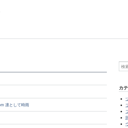
ク
カ
from 凛として時雨